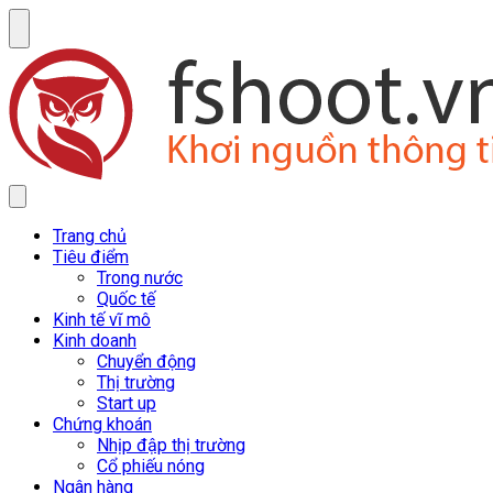
Trang chủ
Tiêu điểm
Trong nước
Quốc tế
Kinh tế vĩ mô
Kinh doanh
Chuyển động
Thị trường
Start up
Chứng khoán
Nhịp đập thị trường
Cổ phiếu nóng
Ngân hàng