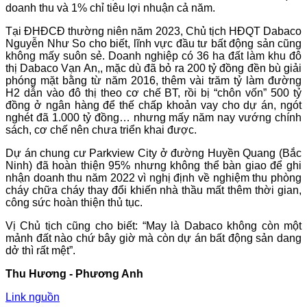
doanh thu và 1% chỉ tiêu lợi nhuận cả năm.
Tại ĐHĐCĐ thường niên năm 2023, Chủ tịch HĐQT Dabaco
Nguyễn Như So cho biết, lĩnh vực đầu tư bất động sản cũng
không mấy suôn sẻ. Doanh nghiệp có 36 ha đất làm khu đô
thị Dabaco Vạn An,, mặc dù đã bỏ ra 200 tỷ đồng đền bù giải
phóng mặt bằng từ năm 2016, thêm vài trăm tỷ làm đường
H2 dẫn vào đô thị theo cơ chế BT, rồi bị “chôn vốn” 500 tỷ
đồng ở ngân hàng để thế chấp khoản vay cho dự án, ngót
nghét đã 1.000 tỷ đồng… nhưng mấy năm nay vướng chính
sách, cơ chế nên chưa triển khai được.
Dự án chung cư Parkview City ở đường Huyền Quang (Bắc
Ninh) đã hoàn thiện 95% nhưng không thể bàn giao để ghi
nhận doanh thu năm 2022 vì nghị định về nghiệm thu phòng
cháy chữa cháy thay đổi khiến nhà thầu mất thêm thời gian,
công sức hoàn thiện thủ tục.
Vị Chủ tịch cũng cho biết: “May là Dabaco không còn một
mảnh đất nào chứ bây giờ mà còn dự án bất động sản dang
dở thì rất mệt”.
Thu Hương - Phương Anh
Link nguồn