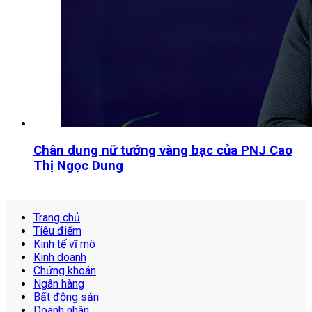
Chân dung nữ tướng vàng bạc của PNJ Cao
Thị Ngọc Dung
Trang chủ
Tiêu điểm
Kinh tế vĩ mô
Kinh doanh
Chứng khoán
Ngân hàng
Bất động sản
Doanh nhân