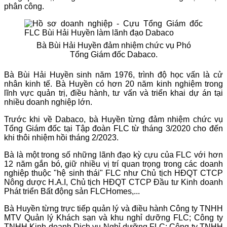
phân công.
Bà Bùi Hải Huyền đảm nhiệm chức vụ Phó
Tổng Giám đốc Dabaco.
Bà Bùi Hải Huyền sinh năm 1976, trình độ học vấn là cử
nhân kinh tế. Bà Huyền có hơn 20 năm kinh nghiệm trong
lĩnh vực quản trị, điều hành, tư vấn và triển khai dự án tại
nhiều doanh nghiệp lớn.
Trước khi về Dabaco, bà Huyền từng đảm nhiệm chức vụ
Tổng Giám đốc tại Tập đoàn FLC từ tháng 3/2020 cho đến
khi thôi nhiệm hồi tháng 2/2023.
Bà là một trong số những lãnh đạo kỳ cựu của FLC với hơn
12 năm gắn bó, giữ nhiều vị trí quan trọng trong các doanh
nghiệp thuộc "hệ sinh thái" FLC như Chủ tịch HĐQT CTCP
Nông dược H.A.I, Chủ tịch HĐQT CTCP Đầu tư Kinh doanh
Phát triển Bất động sản FLCHomes,...
Bà Huyền từng trực tiếp quản lý và điều hành Công ty TNHH
MTV Quản lý Khách sạn và khu nghỉ dưỡng FLC; Công ty
TNHH Kinh doanh Dịch vụ Nghỉ dưỡng FLC; Công ty TNHH