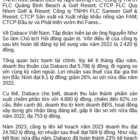
FLC Quảng Bình Beach & Golf Resort; CTCP FLC Quy
Nhơn Golf & Resort; Công ty TNHH FLC Samson Golf &
Resort; CTCP Sản xuất và Xuất nhập khẩu nông sản FAM;
CTCP Đầu tư và Phát triển vườn thú Faros...
Về Dabaco Việt Nam, Tập đoàn hiện tại do ông Nguyễn Như
So làm Chủ tịch Hội đồng quản trị. Vốn điều lệ của công ty
sau khi hoàn tất đăng ký bổ sung vào năm 2022 là 2.420 tỷ
đồng.
Tổng quan bức tranh tài chính, lũy kế 6 tháng đầu năm,
doanh thu thuần của Dabaco đạt 5.786 tỷ đồng, đi ngang so
với cùng kỳ năm ngoái. Lợi nhuận sau thuế của đại gia thịt
lợn Bắc Ninh đạt 6,1 tỷ đồng; giảm 26% so với nửa đầu năm
2022.
Cụ thể, Dabaco cho biết, doanh thu bán thành phẩm sản
xuất chiếm phần lớn với 4.880 tỷ đồng, chiếm đến 82% cơ
cấu. Bên cạnh đó, doanh thu từ kinh doanh BĐS, hoạt động
xây dựng ghi nhận tăng đáng kể, gấp 6 lần so với nửa đầu
năm 2022, đạ 753 tỷ đồng.
Năm 2023, công ty lên kế hoạch năm 2023 doanh thu đạt
24.562 tỷ đồng, lợi nhuận sau thuế đạt 569 tỷ đồng. Như vậy,
kết thúc nửa đầu năm, Dabaco đã hoàn thành 23% kế hoạch