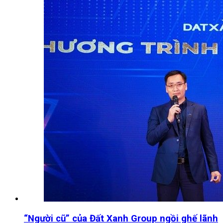
“Người cũ” của Đất Xanh Group ngồi ghế lãnh