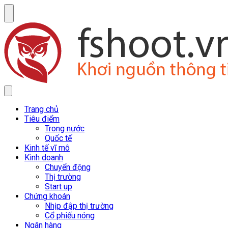
Trang chủ
Tiêu điểm
Trong nước
Quốc tế
Kinh tế vĩ mô
Kinh doanh
Chuyển động
Thị trường
Start up
Chứng khoán
Nhịp đập thị trường
Cổ phiếu nóng
Ngân hàng