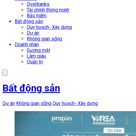
Overbanks
Tài chính thông minh
Bảo hiểm
Bất động sản
Quy hoạch- Xây dựng
Dự án
Không gian sống
Doanh nhân
Gương mặt
Làm giàu
Quản trị
Bất động sản
Dự án
Không gian sống
Quy hoạch- Xây dựng