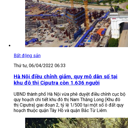
Bất động sản
Thứ tư, 06/04/2022 06:33
Hà Nội điều chỉnh giảm, quy mô dân số tại
khu đô thị Ciputra còn 1.636 người
UBND thành phố Hà Nội vừa phê duyệt điều chỉnh cục bộ
quy hoạch chi tiết khu đô thị Nam Thăng Long (Khu đô
thị Ciputra) giai đoạn 2, tỷ lệ 1/500 tại một số ô đất quy
hoạch thuộc quận Tây Hồ và quận Bắc Từ Liêm.