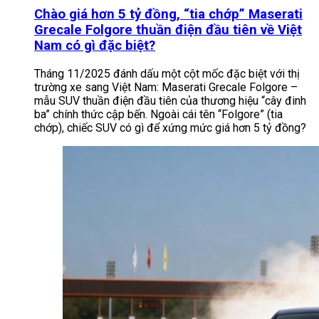
Chào giá hơn 5 tỷ đồng, “tia chớp” Maserati
Grecale Folgore thuần điện đầu tiên về Việt
Nam có gì đặc biệt?
Tháng 11/2025 đánh dấu một cột mốc đặc biệt với thị
trường xe sang Việt Nam: Maserati Grecale Folgore –
mẫu SUV thuần điện đầu tiên của thương hiệu “cây đinh
ba” chính thức cập bến. Ngoài cái tên “Folgore” (tia
chớp), chiếc SUV có gì để xứng mức giá hơn 5 tỷ đồng?