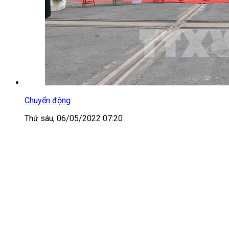
Chuyển động
Thứ sáu, 06/05/2022 07:20
Hạ thuỷ siêu tàu Thăng Long- tàu cao tốc
một thân lớn nhất Việt Nam
Lễ hạ thủy siêu tàu Thăng Long - tàu cao tốc một thân
lớn nhất Việt Nam, chuẩn bị đưa vào vận hành, phục vụ
hành khách đi lại và du lịch trên tuyến Vũng Tàu - Côn
Đảo, dự kiến trong tháng 6/2022.