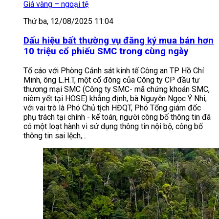
Giá vàng – ngoại tệ
Thứ ba, 12/08/2025 11:04
Dấu hiệu bất thường vụ đăng ký mua bán hơn
10 triệu cổ phiếu SMC trong cùng ngày
Tố cáo với Phòng Cảnh sát kinh tế Công an TP Hồ Chí
Minh, ông L.H.T, một cổ đông của Công ty CP đầu tư
thương mại SMC (Công ty SMC- mã chứng khoán SMC,
niêm yết tại HOSE) khẳng định, bà Nguyễn Ngọc Ý Nhi,
với vai trò là Phó Chủ tịch HĐQT, Phó Tổng giám đốc
phụ trách tại chính - kế toán, người công bố thông tin đã
có một loạt hành vi sử dụng thông tin nội bộ, công bố
thông tin sai lệch,...