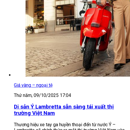
Giá vàng – ngoại tệ
Thứ năm, 09/10/2025 17:04
Di sản Ý Lambretta sẵn sàng tái xuất thị
trường Việt Nam
Thương hiệu xe tay ga huyền thoại đến từ nước Ý –