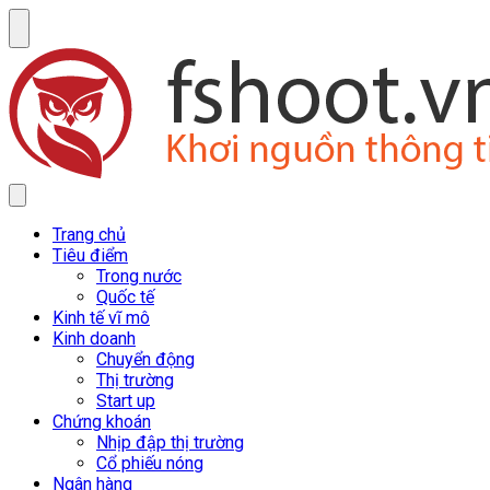
Trang chủ
Tiêu điểm
Trong nước
Quốc tế
Kinh tế vĩ mô
Kinh doanh
Chuyển động
Thị trường
Start up
Chứng khoán
Nhịp đập thị trường
Cổ phiếu nóng
Ngân hàng