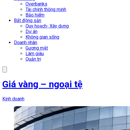
Overbanks
Tài chính thông minh
Bảo hiểm
Bất động sản
Quy hoạch- Xây dựng
Dự án
Không gian sống
Doanh nhân
Gương mặt
Làm giàu
Quản trị
Giá vàng – ngoại tệ
Kinh doanh