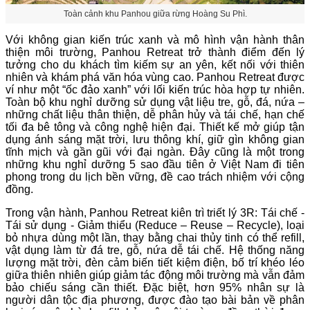
Toàn cảnh khu Panhou giữa rừng Hoàng Su Phì.
Với không gian kiến trúc xanh và mô hình vận hành thân
thiện môi trường, Panhou Retreat trở thành điểm đến lý
tưởng cho du khách tìm kiếm sự an yên, kết nối với thiên
nhiên và khám phá văn hóa vùng cao. Panhou Retreat được
ví như một “ốc đảo xanh” với lối kiến trúc hòa hợp tự nhiên.
Toàn bộ khu nghỉ dưỡng sử dụng vật liệu tre, gỗ, đá, nứa –
những chất liệu thân thiện, dễ phân hủy và tái chế, hạn chế
tối đa bê tông và công nghệ hiện đại. Thiết kế mở giúp tận
dụng ánh sáng mặt trời, lưu thông khí, giữ gìn không gian
tĩnh mịch và gần gũi với đại ngàn. Đây cũng là một trong
những khu nghỉ dưỡng 5 sao đầu tiên ở Việt Nam đi tiên
phong trong du lịch bền vững, đề cao trách nhiệm với cộng
đồng.
Trong vận hành, Panhou Retreat kiên trì triết lý 3R: Tái chế -
Tái sử dụng - Giảm thiểu (Reduce – Reuse – Recycle), loại
bỏ nhựa dùng một lần, thay bằng chai thủy tinh có thể refill,
vật dụng làm từ đá tre, gỗ, nứa dễ tái chế. Hệ thống năng
lượng mặt trời, đèn cảm biến tiết kiệm điện, bố trí khéo léo
giữa thiên nhiên giúp giảm tác động môi trường mà vẫn đảm
bảo chiếu sáng cần thiết. Đặc biệt, hơn 95% nhân sự là
người dân tộc địa phương, được đào tạo bài bản về phân