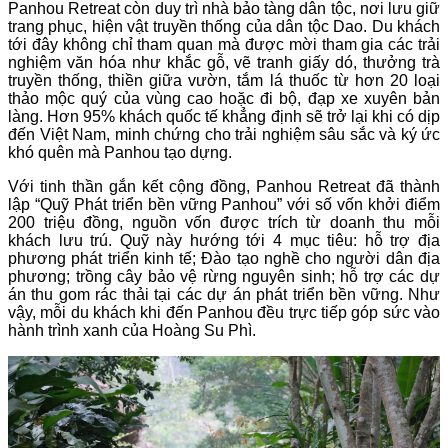
Panhou Retreat còn duy trì nhà bảo tàng dân tộc, nơi lưu giữ
trang phục, hiện vật truyền thống của dân tộc Dao. Du khách
tới đây không chỉ tham quan mà được mời tham gia các trải
nghiệm văn hóa như khắc gỗ, vẽ tranh giấy dó, thưởng trà
truyền thống, thiền giữa vườn, tắm lá thuốc từ hơn 20 loại
thảo mộc quý của vùng cao hoặc đi bộ, đạp xe xuyên bản
làng. Hơn 95% khách quốc tế khẳng định sẽ trở lại khi có dịp
đến Việt Nam, minh chứng cho trải nghiệm sâu sắc và ký ức
khó quên mà Panhou tạo dựng.
Với tinh thần gắn kết cộng đồng, Panhou Retreat đã thành
lập “Quỹ Phát triển bền vững Panhou” với số vốn khởi điểm
200 triệu đồng, nguồn vốn được trích từ doanh thu mỗi
khách lưu trú. Quỹ này hướng tới 4 mục tiêu: hỗ trợ địa
phương phát triển kinh tế; Đào tạo nghề cho người dân địa
phương; trồng cây bảo vệ rừng nguyên sinh; hỗ trợ các dự
án thu gom rác thải tại các dự án phát triển bền vững. Như
vậy, mỗi du khách khi đến Panhou đều trực tiếp góp sức vào
hành trình xanh của Hoàng Su Phì.