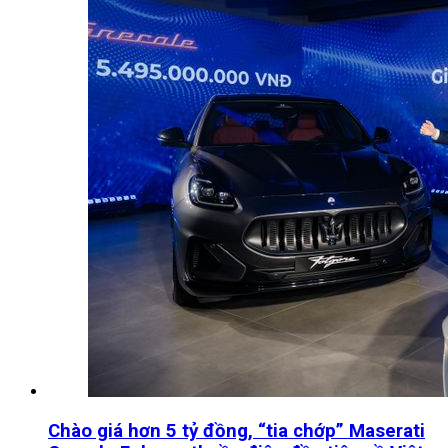
Chào giá hơn 5 tỷ đồng, “tia chớp” Maserati