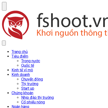
Trang chủ
Tiêu điểm
Trong nước
Quốc tế
Kinh tế vĩ mô
Kinh doanh
Chuyển động
Thị trường
Start up
Chứng khoán
Nhịp đập thị trường
Cổ phiếu nóng
Ngân hàng