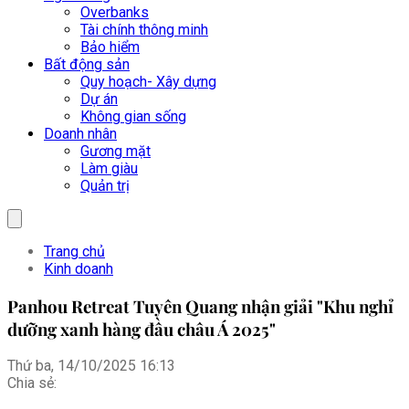
Overbanks
Tài chính thông minh
Bảo hiểm
Bất động sản
Quy hoạch- Xây dựng
Dự án
Không gian sống
Doanh nhân
Gương mặt
Làm giàu
Quản trị
Trang chủ
Kinh doanh
Panhou Retreat Tuyên Quang nhận giải "Khu nghỉ
dưỡng xanh hàng đầu châu Á 2025"
Thứ ba, 14/10/2025 16:13
Chia sẻ: