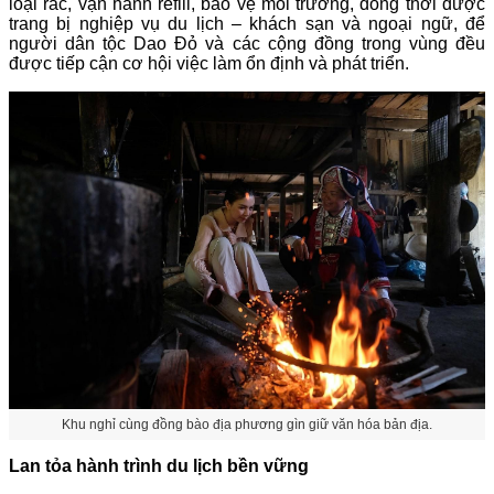
loại rác, vận hành refill, bảo vệ môi trường, đồng thời được
trang bị nghiệp vụ du lịch – khách sạn và ngoại ngữ, để
người dân tộc Dao Đỏ và các cộng đồng trong vùng đều
được tiếp cận cơ hội việc làm ổn định và phát triển.
Khu nghỉ cùng đồng bào địa phương gìn giữ văn hóa bản địa.
Lan tỏa hành trình du lịch bền vững