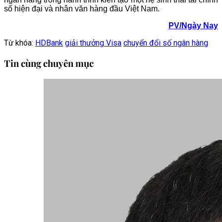
số hiện đại và nhân văn hàng đầu Việt Nam.
PV/Ngày Nay
Từ khóa:
HDBank
giải thưởng Visa
chuyển đổi số ngân hàng
Tin cùng chuyên mục