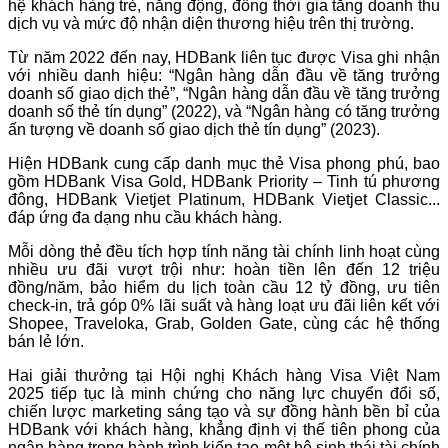
hệ khách hàng trẻ, năng động, đồng thời gia tăng doanh thu
dịch vụ và mức độ nhận diện thương hiệu trên thị trường.
Từ năm 2022 đến nay, HDBank liên tục được Visa ghi nhận
với nhiều danh hiệu: “Ngân hàng dẫn đầu về tăng trưởng
doanh số giao dịch thẻ”, “Ngân hàng dẫn đầu về tăng trưởng
doanh số thẻ tín dụng” (2022), và “Ngân hàng có tăng trưởng
ấn tượng về doanh số giao dịch thẻ tín dụng” (2023).
Hiện HDBank cung cấp danh mục thẻ Visa phong phú, bao
gồm HDBank Visa Gold, HDBank Priority – Tinh tú phương
đông, HDBank Vietjet Platinum, HDBank Vietjet Classic...
đáp ứng đa dạng nhu cầu khách hàng.
Mỗi dòng thẻ đều tích hợp tính năng tài chính linh hoạt cùng
nhiều ưu đãi vượt trội như: hoàn tiền lên đến 12 triệu
đồng/năm, bảo hiểm du lịch toàn cầu 12 tỷ đồng, ưu tiên
check-in, trả góp 0% lãi suất và hàng loạt ưu đãi liên kết với
Shopee, Traveloka, Grab, Golden Gate, cùng các hệ thống
bán lẻ lớn.
Hai giải thưởng tại Hội nghị Khách hàng Visa Việt Nam
2025 tiếp tục là minh chứng cho năng lực chuyển đổi số,
chiến lược marketing sáng tạo và sự đồng hành bền bỉ của
HDBank với khách hàng, khẳng định vị thế tiên phong của
ngân hàng trong hành trình kiến tạo một hệ sinh thái tài chính