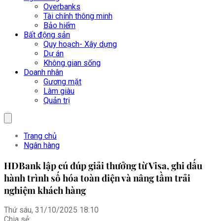
Overbanks
Tài chính thông minh
Bảo hiểm
Bất động sản
Quy hoạch- Xây dựng
Dự án
Không gian sống
Doanh nhân
Gương mặt
Làm giàu
Quản trị
Trang chủ
Ngân hàng
HDBank lập cú đúp giải thưởng từ Visa, ghi dấu
hành trình số hóa toàn diện và nâng tầm trải
nghiệm khách hàng
Thứ sáu, 31/10/2025 18:10
Chia sẻ: