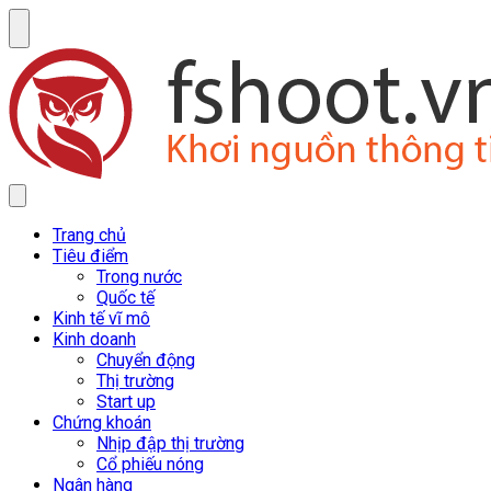
Trang chủ
Tiêu điểm
Trong nước
Quốc tế
Kinh tế vĩ mô
Kinh doanh
Chuyển động
Thị trường
Start up
Chứng khoán
Nhịp đập thị trường
Cổ phiếu nóng
Ngân hàng