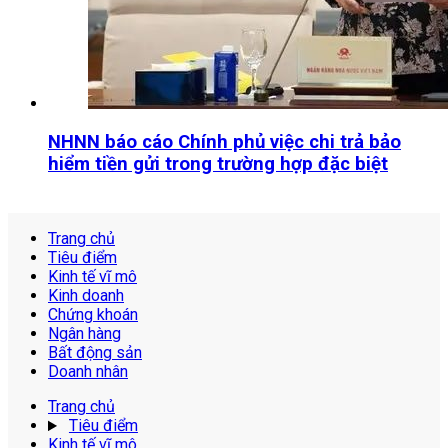
NHNN báo cáo Chính phủ việc chi trả bảo
hiểm tiền gửi trong trường hợp đặc biệt
Trang chủ
Tiêu điểm
Kinh tế vĩ mô
Kinh doanh
Chứng khoán
Ngân hàng
Bất động sản
Doanh nhân
Trang chủ
Tiêu điểm
Kinh tế vĩ mô