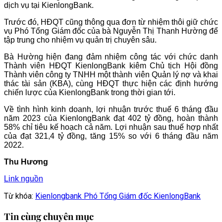
dịch vụ tại KienlongBank.
Trước đó, HĐQT cũng thông qua đơn từ nhiệm thôi giữ chức
vụ Phó Tổng Giám đốc của bà Nguyễn Thị Thanh Hường để
tập trung cho nhiệm vụ quản trị chuyên sâu.
Bà Hường hiện đang đảm nhiệm công tác với chức danh
Thành viên HĐQT KienlongBank kiêm Chủ tịch Hội đồng
Thành viên công ty TNHH một thành viên Quản lý nợ và khai
thác tài sản (KBA), cùng HĐQT thực hiện các định hướng
chiến lược của KienlongBank trong thời gian tới.
Về tình hình kinh doanh, lợi nhuận trước thuế 6 tháng đầu
năm 2023 của KienlongBank đạt 402 tỷ đồng, hoàn thành
58% chỉ tiêu kế hoạch cả năm. Lợi nhuận sau thuế hợp nhất
của đạt 321,4 tỷ đồng, tăng 15% so với 6 tháng đầu năm
2022.
Thu Hương
Link nguồn
Từ khóa:
Kienlongbank
Phó Tổng Giám đốc KienlongBank
Tin cùng chuyên mục