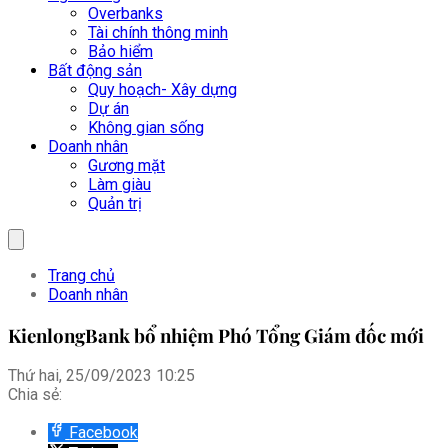
Overbanks
Tài chính thông minh
Bảo hiểm
Bất động sản
Quy hoạch- Xây dựng
Dự án
Không gian sống
Doanh nhân
Gương mặt
Làm giàu
Quản trị
Trang chủ
Doanh nhân
KienlongBank bổ nhiệm Phó Tổng Giám đốc mới
Thứ hai, 25/09/2023 10:25
Chia sẻ:
Facebook