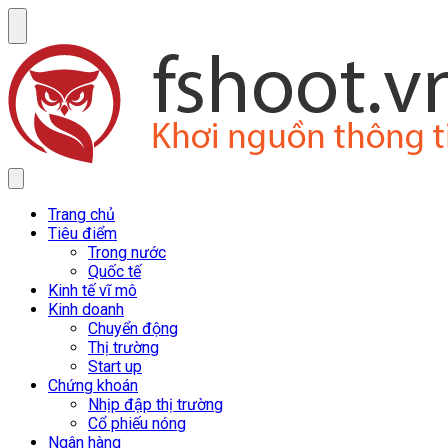
Trang chủ
Tiêu điểm
Trong nước
Quốc tế
Kinh tế vĩ mô
Kinh doanh
Chuyển động
Thị trường
Start up
Chứng khoán
Nhịp đập thị trường
Cổ phiếu nóng
Ngân hàng