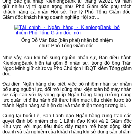
Ông Bắc gia nhập KienlongBank từ tháng 9/2021 và nắm
giữ nhiều vị trí quan trọng như Phó Giám đốc phụ trách
khách hàng cá nhân Hội sở, Trợ lý Phó Tổng Giám đốc,
Giám đốc khách hàng doanh nghiệp Hội sở…
Ông Đỗ Văn Bắc (bên phải) nhận bổ nhiệm
chức Phó Tổng Giám đốc.
Như vậy, sau khi bổ sung nguồn nhân sự, Ban điều hành
KienlongBank hiện tại gồm 8 nhân sự, trong đó ông Trần
Ngọc Minh giữ chức vụ Phó Chủ tịch HĐQT kiêm Tổng giám
đốc.
Đại diện Ngân hàng cho biết, việc bổ nhiệm nhân sự nhằm
bổ sung nguồn lực, đổi mới cũng như kiện toàn bộ máy nhân
sự cấp cao với kỳ vọng giúp Ngân hàng tăng cường năng
lực quản trị điều hành để thực hiện mục tiêu chiến lược trở
thành Ngân hàng số hiện đại và thân thiện trong tương lai.
Cũng tại buổi Lễ, Ban Lãnh đạo Ngân hàng cũng trao các
quyết định bổ nhiệm cho 1 Lãnh đạo Khối và 2 Giám đốc
Khu vực với mục tiêu thúc đẩy mạnh mẽ hoạt động kinh
doanh và trải nghiệm của khách hàng khi sử dụng sản phẩm,