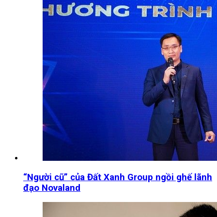
“Người cũ” của Đất Xanh Group ngồi ghế lãnh
đạo Novaland