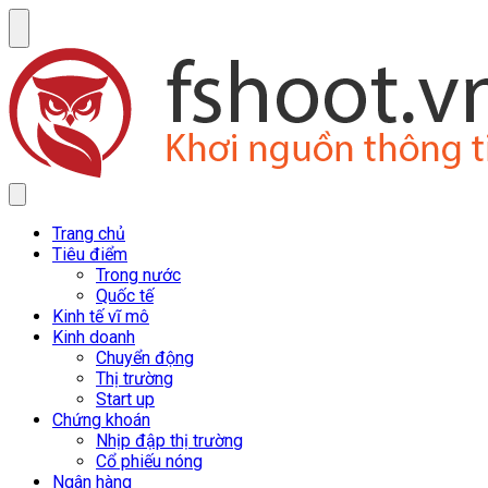
Trang chủ
Tiêu điểm
Trong nước
Quốc tế
Kinh tế vĩ mô
Kinh doanh
Chuyển động
Thị trường
Start up
Chứng khoán
Nhịp đập thị trường
Cổ phiếu nóng
Ngân hàng