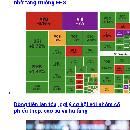
nhờ tăng trưởng EPS
Dòng tiền lan tỏa, gợi ý cơ hội với nhóm cổ
phiếu thép, cao su và hạ tầng