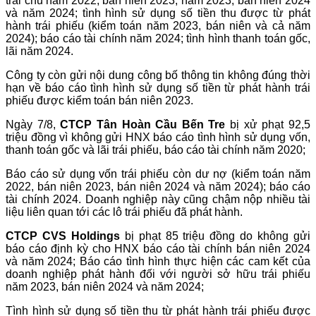
trái chủ năm 2022, bán niên 2023, năm 2023, bán niên 2024
và năm 2024; tình hình sử dụng số tiền thu được từ phát
hành trái phiếu (kiểm toán năm 2023, bán niên và cả năm
2024); báo cáo tài chính năm 2024; tình hình thanh toán gốc,
lãi năm 2024.
Công ty còn gửi nội dung công bố thông tin không đúng thời
hạn về báo cáo tình hình sử dụng số tiền từ phát hành trái
phiếu được kiểm toán bán niên 2023.
Ngày 7/8,
CTCP Tân Hoàn Cầu Bến Tre
bị xử phạt 92,5
triệu đồng vì không gửi HNX báo cáo tình hình sử dụng vốn,
thanh toán gốc và lãi trái phiếu, báo cáo tài chính năm 2020;
Báo cáo sử dụng vốn trái phiếu còn dư nợ (kiểm toán năm
2022, bán niên 2023, bán niên 2024 và năm 2024); báo cáo
tài chính 2024. Doanh nghiệp này cũng chậm nộp nhiều tài
liệu liên quan tới các lô trái phiếu đã phát hành.
CTCP CVS Holdings
bị phạt 85 triệu đồng do không gửi
báo cáo định kỳ cho HNX báo cáo tài chính bán niên 2024
và năm 2024; Báo cáo tình hình thực hiện các cam kết của
doanh nghiệp phát hành đối với người sở hữu trái phiếu
năm 2023, bán niên 2024 và năm 2024;
Tình hình sử dụng số tiền thu từ phát hành trái phiếu được