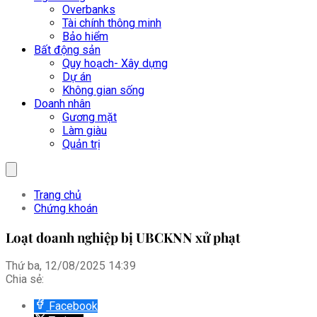
Overbanks
Tài chính thông minh
Bảo hiểm
Bất động sản
Quy hoạch- Xây dựng
Dự án
Không gian sống
Doanh nhân
Gương mặt
Làm giàu
Quản trị
Trang chủ
Chứng khoán
Loạt doanh nghiệp bị UBCKNN xử phạt
Thứ ba, 12/08/2025 14:39
Chia sẻ:
Facebook