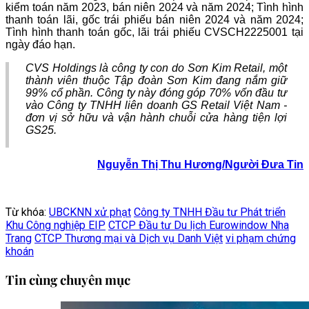
kiểm toán năm 2023, bán niên 2024 và năm 2024; Tình hình
thanh toán lãi, gốc trái phiếu bán niên 2024 và năm 2024;
Tình hình thanh toán gốc, lãi trái phiếu CVSCH2225001 tại
ngày đáo hạn.
CVS Holdings là công ty con do Sơn Kim Retail, một
thành viên thuộc Tập đoàn Sơn Kim đang nắm giữ
99% cổ phần. Công ty này đóng góp 70% vốn đầu tư
vào Công ty TNHH liên doanh GS Retail Việt Nam -
đơn vị sở hữu và vận hành chuỗi cửa hàng tiện lợi
GS25.
Nguyễn Thị Thu Hương/Người Đưa Tin
Từ khóa:
UBCKNN xử phạt
Công ty TNHH Đầu tư Phát triển
Khu Công nghiệp EIP
CTCP Đầu tư Du lịch Eurowindow Nha
Trang
CTCP Thương mại và Dịch vụ Danh Việt
vi phạm chứng
khoán
Tin cùng chuyên mục