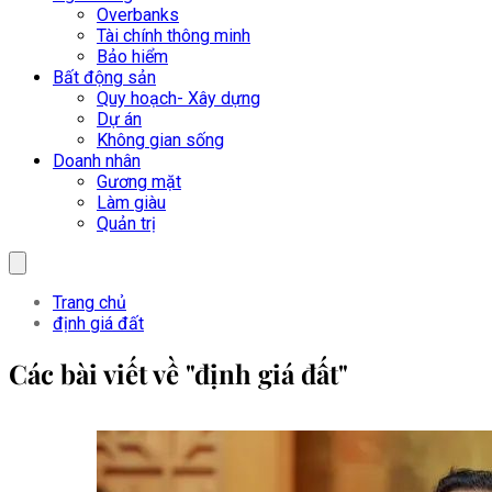
Overbanks
Tài chính thông minh
Bảo hiểm
Bất động sản
Quy hoạch- Xây dựng
Dự án
Không gian sống
Doanh nhân
Gương mặt
Làm giàu
Quản trị
Trang chủ
định giá đất
Các bài viết về "định giá đất"