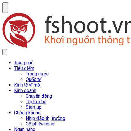
Trang chủ
Tiêu điểm
Trong nước
Quốc tế
Kinh tế vĩ mô
Kinh doanh
Chuyển động
Thị trường
Start up
Chứng khoán
Nhịp đập thị trường
Cổ phiếu nóng
Ngân hàng