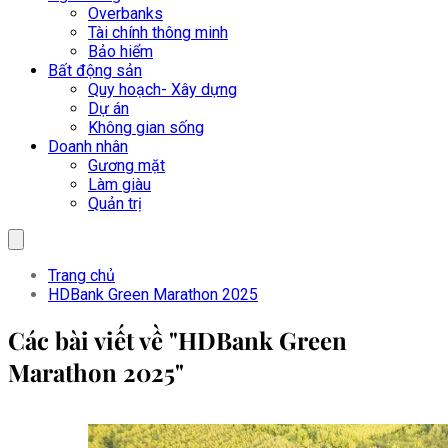
Overbanks
Tài chính thông minh
Bảo hiểm
Bất động sản
Quy hoạch- Xây dựng
Dự án
Không gian sống
Doanh nhân
Gương mặt
Làm giàu
Quản trị
Trang chủ
HDBank Green Marathon 2025
Các bài viết về "HDBank Green
Marathon 2025"