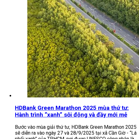
HDBank Green Marathon 2025 mùa thứ tư:
Hành trình “xanh” sôi động và đầy mới mẻ
Bước vào mùa giải thứ tư, HDBank Green Marathon 2025
sẽ diễn ra vào ngày 27 và 28/9/2025 tại xã Cần Giờ - “Lá
phổi xanh” của TP.HCM, nơi được UNESCO công nhận là