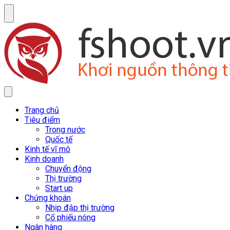
Trang chủ
Tiêu điểm
Trong nước
Quốc tế
Kinh tế vĩ mô
Kinh doanh
Chuyển động
Thị trường
Start up
Chứng khoán
Nhịp đập thị trường
Cổ phiếu nóng
Ngân hàng