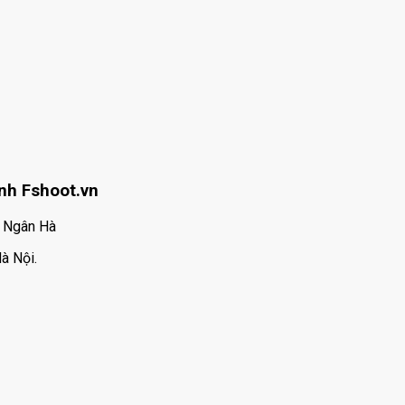
ính Fshoot.vn
n Ngân Hà
à Nội.