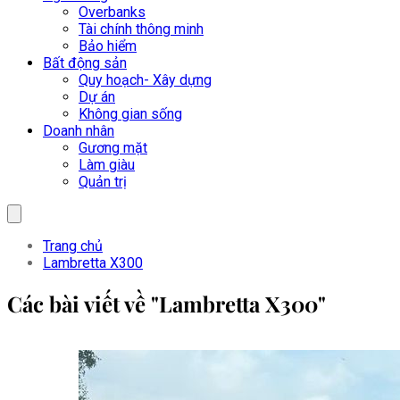
Overbanks
Tài chính thông minh
Bảo hiểm
Bất động sản
Quy hoạch- Xây dựng
Dự án
Không gian sống
Doanh nhân
Gương mặt
Làm giàu
Quản trị
Trang chủ
Lambretta X300
Các bài viết về "Lambretta X300"