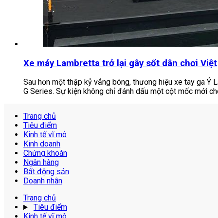
Xe máy Lambretta trở lại gây sốt dân chơi Việt
Sau hơn một thập kỷ vắng bóng, thương hiệu xe tay ga Ý La
G Series. Sự kiện không chỉ đánh dấu một cột mốc mới ch
Trang chủ
Tiêu điểm
Kinh tế vĩ mô
Kinh doanh
Chứng khoán
Ngân hàng
Bất động sản
Doanh nhân
Trang chủ
Tiêu điểm
Kinh tế vĩ mô