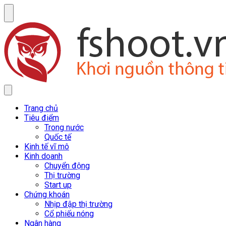
Trang chủ
Tiêu điểm
Trong nước
Quốc tế
Kinh tế vĩ mô
Kinh doanh
Chuyển động
Thị trường
Start up
Chứng khoán
Nhịp đập thị trường
Cổ phiếu nóng
Ngân hàng