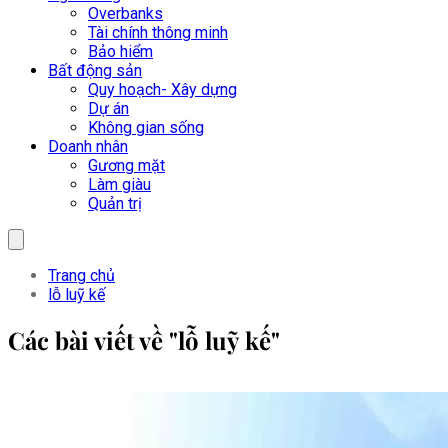
Overbanks
Tài chính thông minh
Bảo hiểm
Bất động sản
Quy hoạch- Xây dựng
Dự án
Không gian sống
Doanh nhân
Gương mặt
Làm giàu
Quản trị
Trang chủ
lỗ luỹ kế
Các bài viết về "lỗ luỹ kế"