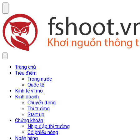
Trang chủ
Tiêu điểm
Trong nước
Quốc tế
Kinh tế vĩ mô
Kinh doanh
Chuyển động
Thị trường
Start up
Chứng khoán
Nhịp đập thị trường
Cổ phiếu nóng
Ngân hàng