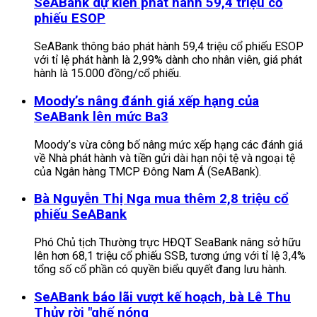
SeABank dự kiến phát hành 59,4 triệu cổ
phiếu ESOP
SeABank thông báo phát hành 59,4 triệu cổ phiếu ESOP
với tỉ lệ phát hành là 2,99% dành cho nhân viên, giá phát
hành là 15.000 đồng/cổ phiếu.
Moody’s nâng đánh giá xếp hạng của
SeABank lên mức Ba3
Moody’s vừa công bố nâng mức xếp hạng các đánh giá
về Nhà phát hành và tiền gửi dài hạn nội tệ và ngoại tệ
của Ngân hàng TMCP Đông Nam Á (SeABank).
Bà Nguyễn Thị Nga mua thêm 2,8 triệu cổ
phiếu SeABank
Phó Chủ tịch Thường trực HĐQT SeaBank nâng sở hữu
lên hơn 68,1 triệu cổ phiếu SSB, tương ứng với tỉ lệ 3,4%
tổng số cổ phần có quyền biểu quyết đang lưu hành.
SeABank báo lãi vượt kế hoạch, bà Lê Thu
Thủy rời "ghế nóng