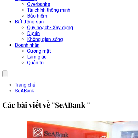
Overbanks
Tài chính thông minh
Bảo hiểm
Bất động sản
Quy hoạch- Xây dựng
Dự án
Không gian sống
Doanh nhân
Gương mặt
Làm giàu
Quản trị
Trang chủ
SeABank
Các bài viết về "SeABank "