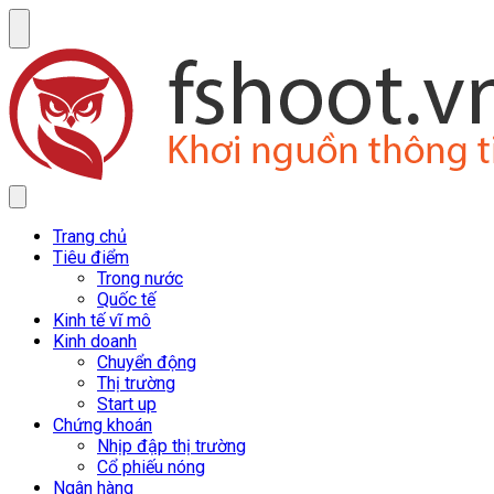
Trang chủ
Tiêu điểm
Trong nước
Quốc tế
Kinh tế vĩ mô
Kinh doanh
Chuyển động
Thị trường
Start up
Chứng khoán
Nhịp đập thị trường
Cổ phiếu nóng
Ngân hàng