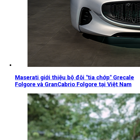
Maserati giới thiệu bộ đôi "tia chớp" Grecale
Folgore và GranCabrio Folgore tại Việt Nam