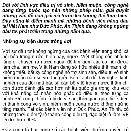
Đối với lĩnh vực điều trị vô sinh, hiếm muộn, công nghệ
đang từng bước tạo nên những phép màu, giải quyết
những vấn đề nan giải mà trước kia không thể thực hiện.
Đây cũng là điểm mạnh mà những bệnh viện hàng đầu
tại Việt Nam như Đức Phúc, An Thịnh đang không ngừng
đầu tư, phát triển trong những năm qua.
Những sự kiện được trông đợi
Với sự đầu tư không ngừng của các bệnh viện trong khối xã
hội hóa trong nước, hiện nay, người Việt không còn phải lo
lắng di chuyển ra nước ngoài để tìm kiếm các cơ hội được
làm cha, làm mẹ. Việt Nam đang sở hữu nhiều thế mạnh khi
không thiếu bất kỳ công nghệ hỗ trợ sinh sản, điều trị vô sinh
hiếm muộn nào so với thế giới. Bên cạnh đó, tay nghề, kinh
nghiệm của đội ngũ bác sĩ, cán bộ y tế trong nước thậm chí
còn được đánh giá cao hơn nhiều quốc gia trong khu vực
với khả năng cá nhân hóa phác đồ điều trị theo từng ca
bệnh. Đó cũng chính là lý do vì sao, thời gian qua, tỷ lệ điều
trị thành công vô sinh, hiếm muộn trong nước không ngừng
tăng mạnh. Tại các bệnh viện như Đức Phúc, An Thịnh, có
những thời điểm tỷ lệ thành công điều trị, đặc biệt là làm IVF
lên tới hơn 90%.
Đây cũng là hai trong số các bệnh viện thường xuyên có