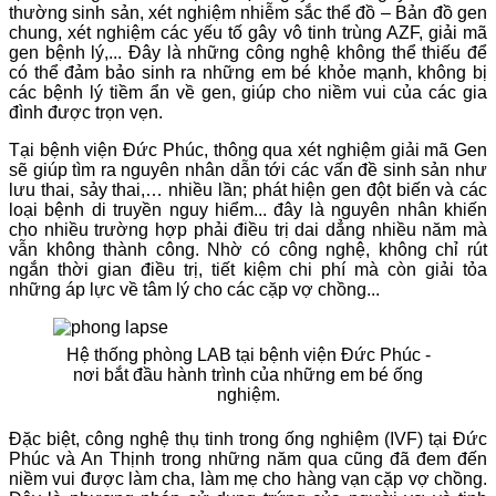
thường sinh sản, xét nghiệm nhiễm sắc thể đồ – Bản đồ gen
chung, xét nghiệm các yếu tố gây vô tinh trùng AZF, giải mã
gen bệnh lý,... Đây là những công nghệ không thể thiếu để
có thể đảm bảo sinh ra những em bé khỏe mạnh, không bị
các bệnh lý tiềm ẩn về gen, giúp cho niềm vui của các gia
đình được trọn vẹn.
Tại bệnh viện Đức Phúc, thông qua xét nghiệm giải mã Gen
sẽ giúp tìm ra nguyên nhân dẫn tới các vấn đề sinh sản như
lưu thai, sảy thai,… nhiều lần; phát hiện gen đột biến và các
loại bệnh di truyền nguy hiểm... đây là nguyên nhân khiến
cho nhiều trường hợp phải điều trị dai dẳng nhiều năm mà
vẫn không thành công. Nhờ có công nghệ, không chỉ rút
ngắn thời gian điều trị, tiết kiệm chi phí mà còn giải tỏa
những áp lực về tâm lý cho các cặp vợ chồng...
Hệ thống phòng LAB tại bệnh viện Đức Phúc -
nơi bắt đầu hành trình của những em bé ống
nghiệm.
Đặc biệt, công nghệ thụ tinh trong ống nghiệm (IVF) tại Đức
Phúc và An Thịnh trong những năm qua cũng đã đem đến
niềm vui được làm cha, làm mẹ cho hàng vạn cặp vợ chồng.