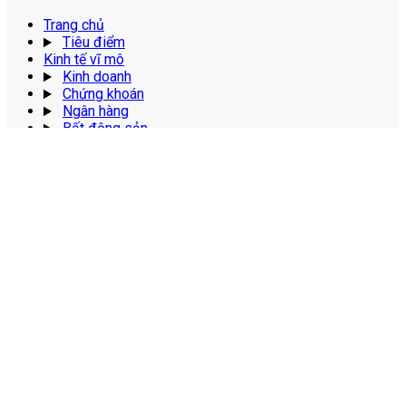
Trang chủ
Tiêu điểm
Kinh tế vĩ mô
Kinh doanh
Chứng khoán
Ngân hàng
Bất động sản
Doanh nhân
Trang thông tin điện tử tổng hợp Kinh tế và Tài
chính Fshoot.vn
Cơ quan chủ quản:
Công ty cổ phần truyền thông đa phương
tiện Ngân Hà
Địa chỉ:
Số 112 phố Trần Tử Bình, phường Nghĩa Đô, thành phố
Hà Nội.