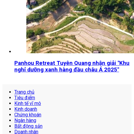
Panhou Retreat Tuyên Quang nhận giải "Khu
nghỉ dưỡng xanh hàng đầu châu Á 2025"
Trang chủ
Tiêu điểm
Kinh tế vĩ mô
Kinh doanh
Chứng khoán
Ngân hàng
Bất động sản
Doanh nhân