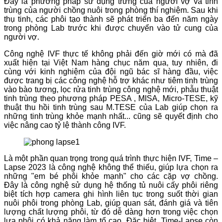
Đây là phương pháp sử dụng trứng của người vợ và tinh
trùng của người chồng nuôi trong phòng thí nghiệm. Sau khi
thụ tinh, các phôi tạo thành sẽ phát triển ba đến năm ngày
trong phòng Lab trước khi được chuyển vào tử cung của
người vợ.
Công nghệ IVF thực tế không phải đến giờ mới có mà đã
xuất hiện tại Việt Nam hàng chục năm qua, tuy nhiên, đi
cùng với kinh nghiệm của đội ngũ bác sĩ hàng đầu, việc
được trang bị các công nghệ hỗ trợ khác như tiêm tinh trùng
vào bào tương, lọc rửa tinh trùng công nghệ mới, phẫu thuật
tinh trùng theo phương pháp PESA , MISA, Micro-TESE, kỹ
thuật thu hồi tinh trùng sau M.TESE của Lab giúp chọn ra
những tinh trùng khỏe mạnh nhất... cũng sẽ quyết định cho
việc nâng cao tỷ lệ thành công IVF.
Là một phần quan trọng trong quá trình thực hiện IVF, Time –
Lapse 2023 là công nghệ không thể thiếu, giúp lựa chọn ra
những "em bé phôi khỏe mạnh" cho các cặp vợ chồng.
Đây là công nghệ sử dụng hệ thống tủ nuôi cấy phôi riêng
biệt tích hợp camera ghi hình liên tục trong suốt thời gian
nuôi phôi trong phòng Lab, giúp quan sát, đánh giá và tiên
lượng chất lượng phôi, từ đó dễ dàng hơn trong việc chọn
lựa phôi có khả năng làm tổ cao. Đặc biệt, Time-Lapse còn