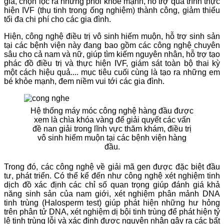
giá, chọn lọc ra những phôi khỏe mạnh, hỗ trợ quá trình thực
hiện IVF (thụ tinh trong ống nghiệm) thành công, giảm thiểu
tối đa chi phí cho các gia đình.
Hiện, công nghệ điều trị vô sinh hiếm muộn, hỗ trợ sinh sản
tại các bệnh viện này đang bao gồm các công nghệ chuyên
sâu cho cả nam và nữ, giúp tìm kiếm nguyên nhân, hỗ trợ tạo
phác đồ điều trị và thực hiện IVF, giám sát toàn bộ thai kỳ
một cách hiệu quả.... mục tiêu cuối cùng là tạo ra những em
bé khỏe mạnh, đem niềm vui tới các gia đình.
Hệ thống máy móc công nghệ hàng đầu được
xem là chìa khóa vàng để giải quyết các vấn
đề nan giải trong lĩnh vực thăm khám, điều trị
vô sinh hiếm muộn tại các bệnh viện hàng
đầu.
Trong đó, các công nghệ về giải mã gen được đặc biệt đầu
tư, phát triển. Có thể kể đến như công nghệ xét nghiệm tinh
dịch đồ xác định các chỉ số quan trọng giúp đánh giá khả
năng sinh sản của nam giới, xét nghiệm phân mảnh DNA
tinh trùng (Halosperm test) giúp phát hiện những hư hỏng
trên phân tử DNA, xét nghiệm dị bội tinh trùng để phát hiện tỷ
lệ tinh trùng lỗi và xác định được nguyên nhân gây ra các bất