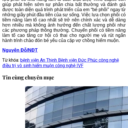
giúp phát hiện sớm sự phân chia bất thường và đánh giá
được toàn diện quá trình phát triển của em “bé phôi” ngay từ
những giây phút đầu tiên của sự sống. Việc lựa chọn phôi có
tiềm năng làm tổ cao nhất sẽ trở nên chính xác và dễ dàng
hơn nhiều mà không ảnh hưởng đến chất lượng phôi như
các phương pháp thông thường. Chuyển phôi có tiềm năng
làm tổ cao tăng cơ hội có thai cho người mẹ và rút ngắn
hành trình chào đón bé yêu của cặp vợ chồng hiếm muộn.
Nguyên Đỗ/NĐT
Từ khóa:
bệnh viện An Thịnh
Bệnh viện Đức Phúc
công nghệ
điều trị vô sinh hiếm muộn
công nghệ IVF
Tin cùng chuyên mục