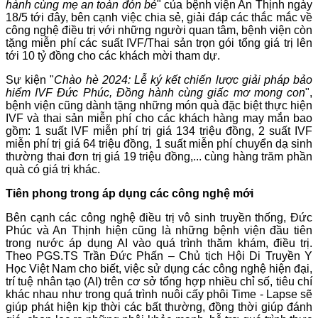
hành cùng mẹ an toàn đón bé
" của bệnh viện An Thịnh ngày
18/5 tới đây, bên cạnh việc chia sẻ, giải đáp các thắc mắc về
công nghệ điều trị với những người quan tâm, bệnh viện còn
tặng miễn phí các suất IVF/Thai sản trọn gói tổng giá trị lên
tới 10 tỷ đồng cho các khách mời tham dự.
Sự kiện "
Chào hè 2024: Lễ ký kết chiến lược giải pháp bảo
hiểm IVF Đức Phúc, Đồng hành cùng giấc mơ mong con
",
bệnh viện cũng dành tặng những món quà đặc biệt thực hiện
IVF và thai sản miễn phí cho các khách hàng may mắn bao
gồm: 1 suất IVF miễn phí trị giá 134 triệu đồng, 2 suất IVF
miễn phí trị giá 64 triệu đồng, 1 suất miễn phí chuyển dạ sinh
thường thai đơn trị giá 19 triệu đồng,... cùng hàng trăm phần
quà có giá trị khác.
Tiên phong trong áp dụng các công nghệ mới
Bên cạnh các công nghệ điều trị vô sinh truyền thống, Đức
Phúc và An Thịnh hiện cũng là những bệnh viện đầu tiên
trong nước áp dụng AI vào quá trình thăm khám, điều trị.
Theo PGS.TS Trần Đức Phấn – Chủ tịch Hội Di Truyền Y
Học Việt Nam cho biết, việc sử dụng các công nghệ hiện đại,
trí tuệ nhân tạo (AI) trên cơ sở tổng hợp nhiều chỉ số, tiêu chí
khác nhau như trong quá trình nuôi cấy phôi Time - Lapse sẽ
giúp phát hiện kịp thời các bất thường, đồng thời giúp đánh