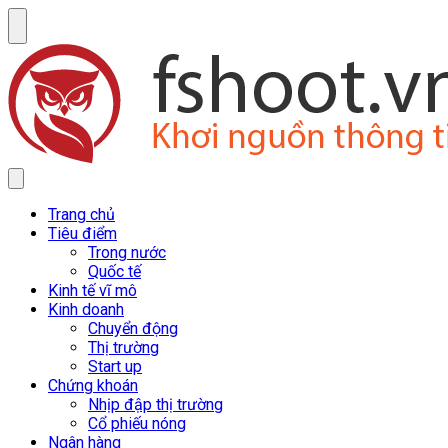
Trang chủ
Tiêu điểm
Trong nước
Quốc tế
Kinh tế vĩ mô
Kinh doanh
Chuyển động
Thị trường
Start up
Chứng khoán
Nhịp đập thị trường
Cổ phiếu nóng
Ngân hàng