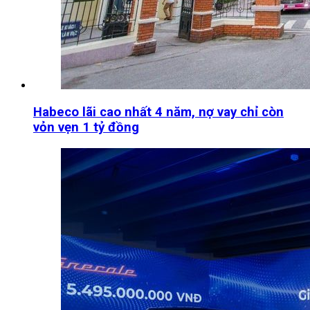
Habeco lãi cao nhất 4 năm, nợ vay chỉ còn
vỏn vẹn 1 tỷ đồng