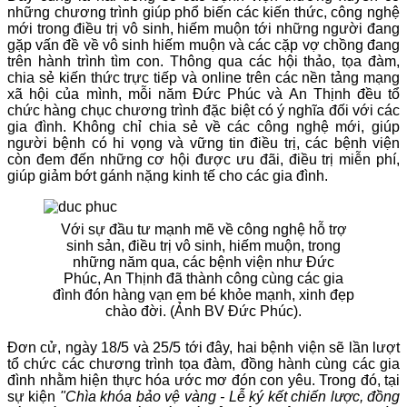
những chương trình giúp phổ biến các kiến thức, công nghệ
mới trong điều trị vô sinh, hiếm muộn tới những người đang
gặp vấn đề về vô sinh hiếm muộn và các cặp vợ chồng đang
trên hành trình tìm con. Thông qua các hội thảo, tọa đàm,
chia sẻ kiến thức trực tiếp và online trên các nền tảng mạng
xã hội của mình, mỗi năm Đức Phúc và An Thịnh đều tổ
chức hàng chục chương trình đặc biệt có ý nghĩa đối với các
gia đình. Không chỉ chia sẻ về các công nghệ mới, giúp
người bệnh có hi vọng và vững tin điều trị, các bệnh viện
còn đem đến những cơ hội được ưu đãi, điều trị miễn phí,
giúp giảm bớt gánh nặng kinh tế cho các gia đình.
Với sự đầu tư mạnh mẽ về công nghệ hỗ trợ
sinh sản, điều trị vô sinh, hiếm muộn, trong
những năm qua, các bệnh viện như Đức
Phúc, An Thịnh đã thành công cùng các gia
đình đón hàng vạn em bé khỏe mạnh, xinh đẹp
chào đời. (Ảnh BV Đức Phúc).
Đơn cử, ngày 18/5 và 25/5 tới đây, hai bệnh viện sẽ lần lượt
tổ chức các chương trình tọa đàm, đồng hành cùng các gia
đình nhằm hiện thực hóa ước mơ đón con yêu. Trong đó, tại
sự kiện
"Chìa khóa bảo vệ vàng - Lễ ký kết chiến lược, đồng