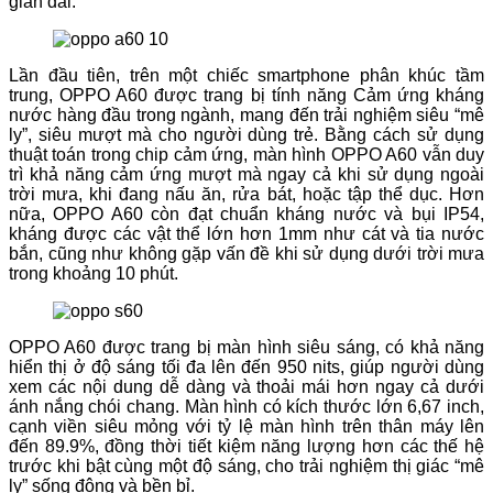
gian dài.
Lần đầu tiên, trên một chiếc smartphone phân khúc tầm
trung, OPPO A60 được trang bị tính năng Cảm ứng kháng
nước hàng đầu trong ngành, mang đến trải nghiệm siêu “mê
ly”, siêu mượt mà cho người dùng trẻ. Bằng cách sử dụng
thuật toán trong chip cảm ứng, màn hình OPPO A60 vẫn duy
trì khả năng cảm ứng mượt mà ngay cả khi sử dụng ngoài
trời mưa, khi đang nấu ăn, rửa bát, hoặc tập thể dục. Hơn
nữa, OPPO A60 còn đạt chuẩn kháng nước và bụi IP54,
kháng được các vật thể lớn hơn 1mm như cát và tia nước
bắn, cũng như không gặp vấn đề khi sử dụng dưới trời mưa
trong khoảng 10 phút.
OPPO A60 được trang bị màn hình siêu sáng, có khả năng
hiển thị ở độ sáng tối đa lên đến 950 nits, giúp người dùng
xem các nội dung dễ dàng và thoải mái hơn ngay cả dưới
ánh nắng chói chang. Màn hình có kích thước lớn 6,67 inch,
cạnh viền siêu mỏng với tỷ lệ màn hình trên thân máy lên
đến 89.9%, đồng thời tiết kiệm năng lượng hơn các thế hệ
trước khi bật cùng một độ sáng, cho trải nghiệm thị giác “mê
ly” sống động và bền bỉ.