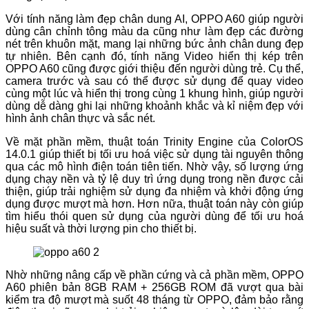
Với tính năng làm đẹp chân dung AI, OPPO A60 giúp người
dùng cân chỉnh tông màu da cũng như làm đẹp các đường
nét trên khuôn mặt, mang lại những bức ảnh chân dung đẹp
tự nhiên. Bên cạnh đó, tính năng Video hiển thị kép trên
OPPO A60 cũng được giới thiệu đến người dùng trẻ. Cụ thể,
camera trước và sau có thể được sử dụng để quay video
cùng một lúc và hiển thị trong cùng 1 khung hình, giúp người
dùng dễ dàng ghi lại những khoảnh khắc và kỉ niệm đẹp với
hình ảnh chân thực và sắc nét.
Về mặt phần mềm, thuật toán Trinity Engine của ColorOS
14.0.1 giúp thiết bị tối ưu hoá việc sử dụng tài nguyên thông
qua các mô hình điện toán tiên tiến. Nhờ vậy, số lượng ứng
dụng chạy nền và tỷ lệ duy trì ứng dụng trong nền được cải
thiện, giúp trải nghiệm sử dụng đa nhiệm và khởi động ứng
dụng được mượt mà hơn. Hơn nữa, thuật toán này còn giúp
tìm hiểu thói quen sử dụng của người dùng để tối ưu hoá
hiệu suất và thời lượng pin cho thiết bị.
Nhờ những nâng cấp về phần cứng và cả phần mềm, OPPO
A60 phiên bản 8GB RAM + 256GB ROM đã vượt qua bài
kiểm tra độ mượt mà suốt 48 tháng từ OPPO, đảm bảo rằng