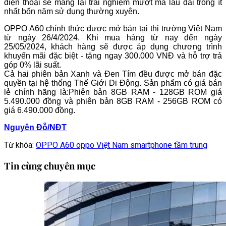
điện thoại sẽ mang lại trải nghiệm mượt mà lâu dài trong ít
nhất bốn năm sử dụng thường xuyên.
OPPO A60 chính thức được mở bán tại thị trường Việt Nam
từ ngày 26/4/2024. Khi mua hàng từ nay đến ngày
25/05/2024, khách hàng sẽ được áp dụng chương trình
khuyến mãi đặc biệt - tặng ngay 300.000 VNĐ và hỗ trợ trả
góp 0% lãi suất.
Cả hai phiên bản Xanh và Đen Tím đều được mở bán đặc
quyền tại hệ thống Thế Giới Di Động. Sản phẩm có giá bán
lẻ chính hãng là:Phiên bản 8GB RAM - 128GB ROM giá
5.490.000 đồng và phiên bản 8GB RAM - 256GB ROM có
giá 6.490.000 đồng.
Nguyên Đỗ/NĐT
Từ khóa:
OPPO A60
oppo Việt Nam
smartphone tầm trung
Tin cùng chuyên mục