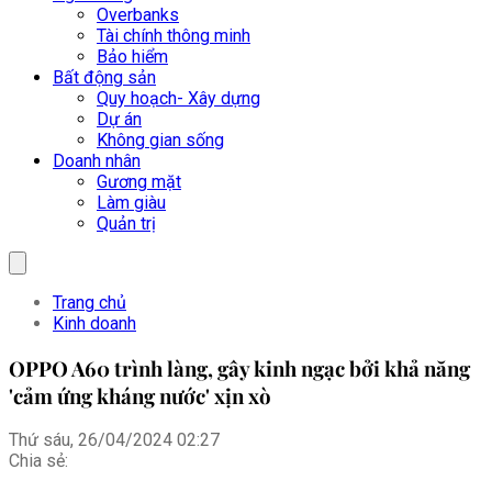
Overbanks
Tài chính thông minh
Bảo hiểm
Bất động sản
Quy hoạch- Xây dựng
Dự án
Không gian sống
Doanh nhân
Gương mặt
Làm giàu
Quản trị
Trang chủ
Kinh doanh
OPPO A60 trình làng, gây kinh ngạc bởi khả năng
'cảm ứng kháng nước' xịn xò
Thứ sáu, 26/04/2024 02:27
Chia sẻ: