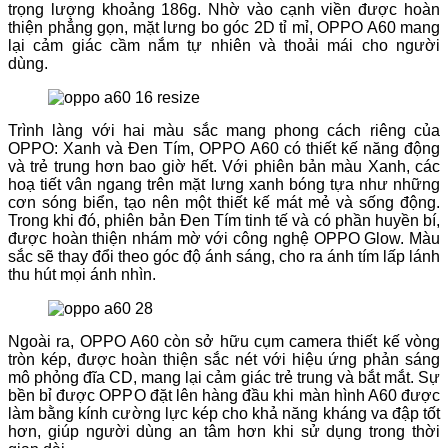
trọng lượng khoảng 186g. Nhờ vào cạnh viền được hoàn
thiện phẳng gọn, mặt lưng bo góc 2D tỉ mỉ, OPPO A60 mang
lại cảm giác cầm nắm tự nhiên và thoải mái cho người
dùng.
Trình làng với hai màu sắc mang phong cách riêng của
OPPO: Xanh và Đen Tím, OPPO A60 có thiết kế năng động
và trẻ trung hơn bao giờ hết. Với phiên bản màu Xanh, các
hoạ tiết vân ngang trên mặt lưng xanh bóng tựa như những
cơn sóng biển, tạo nên một thiết kế mát mẻ và sống động.
Trong khi đó, phiên bản Đen Tím tinh tế và có phần huyền bí,
được hoàn thiện nhám mờ với công nghệ OPPO Glow. Màu
sắc sẽ thay đổi theo góc độ ánh sáng, cho ra ánh tím lấp lánh
thu hút mọi ánh nhìn.
Ngoài ra, OPPO A60 còn sở hữu cụm camera thiết kế vòng
tròn kép, được hoàn thiện sắc nét với hiệu ứng phản sáng
mô phỏng đĩa CD, mang lại cảm giác trẻ trung và bắt mắt. Sự
bền bỉ được OPPO đặt lên hàng đầu khi màn hình A60 được
làm bằng kính cường lực kép cho khả năng kháng va đập tốt
hơn, giúp người dùng an tâm hơn khi sử dụng trong thời