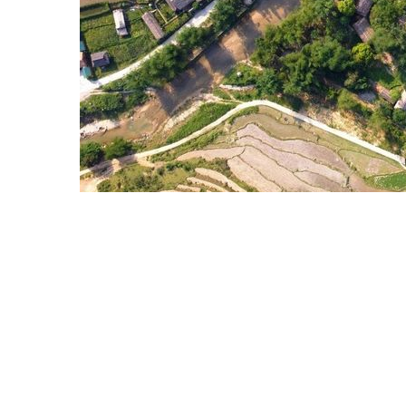
Panhou Retreat Tuyên Quang nhận giải "Khu
nghỉ dưỡng xanh hàng đầu châu Á 2025"
Trang chủ
Tiêu điểm
Kinh tế vĩ mô
Kinh doanh
Chứng khoán