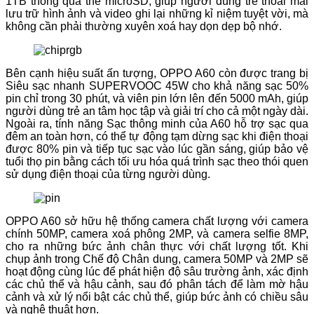
1TB thông qua thẻ microSD, giúp người dùng trẻ thoải mái
lưu trữ hình ảnh và video ghi lại những kỉ niệm tuyệt vời, mà
không cần phải thường xuyên xoá hay dọn dẹp bộ nhớ.
Bên cạnh hiệu suất ấn tượng, OPPO A60 còn được trang bị
Siêu sạc nhanh SUPERVOOC 45W cho khả năng sạc 50%
pin chỉ trong 30 phút, và viên pin lớn lên đến 5000 mAh, giúp
người dùng trẻ an tâm học tập và giải trí cho cả một ngày dài.
Ngoài ra, tính năng Sạc thông minh của A60 hỗ trợ sạc qua
đêm an toàn hơn, có thể tự động tạm dừng sạc khi điện thoại
được 80% pin và tiếp tục sạc vào lúc gần sáng, giúp bảo vệ
tuổi thọ pin bằng cách tối ưu hóa quá trình sạc theo thói quen
sử dụng điện thoại của từng người dùng.
OPPO A60 sở hữu hệ thống camera chất lượng với camera
chính 50MP, camera xoá phông 2MP, và camera selfie 8MP,
cho ra những bức ảnh chân thực với chất lượng tốt. Khi
chụp ảnh trong Chế độ Chân dung, camera 50MP và 2MP sẽ
hoạt động cùng lúc để phát hiện độ sâu trường ảnh, xác định
các chủ thể và hậu cảnh, sau đó phân tách để làm mờ hậu
cảnh và xử lý nổi bật các chủ thể, giúp bức ảnh có chiều sâu
và nghệ thuật hơn.