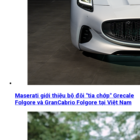
Maserati giới thiệu bộ đôi "tia chớp" Grecale
Folgore và GranCabrio Folgore tại Việt Nam