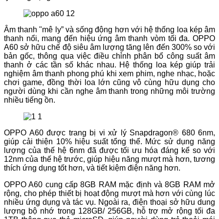
Âm thanh "mê ly” và sống động hơn với hệ thống loa kép âm
thanh nổi, mang đến hiệu ứng âm thanh vòm tối đa. OPPO
A60 sở hữu chế độ siêu âm lượng tăng lên đến 300% so với
bản gốc, thông qua việc điều chỉnh phân bổ công suất âm
thanh ở các tần số khác nhau. Hệ thống loa kép giúp trải
nghiệm âm thanh phong phú khi xem phim, nghe nhạc, hoặc
chơi game, đồng thời loa lớn cũng vô cùng hữu dụng cho
người dùng khi cần nghe âm thanh trong những môi trường
nhiều tiếng ồn.
OPPO A60 được trang bị vi xử lý Snapdragon® 680 6nm,
giúp cải thiện 10% hiệu suất tổng thể. Mức sử dụng năng
lượng của thế hệ 6nm đã được tối ưu hóa đáng kể so với
12nm của thế hệ trước, giúp hiệu năng mượt mà hơn, tương
thích ứng dụng tốt hơn, và tiết kiệm điện năng hơn.
OPPO A60 cung cấp 8GB RAM mặc định và 8GB RAM mở
rộng, cho phép thiết bị hoạt động mượt mà hơn với cùng lúc
nhiều ứng dụng và tác vụ. Ngoài ra, điện thoại sở hữu dung
lượng bộ nhớ trong 128GB/ 256GB, hỗ trợ mở rộng tối đa