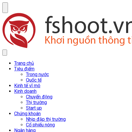
Trang chủ
Tiêu điểm
Trong nước
Quốc tế
Kinh tế vĩ mô
Kinh doanh
Chuyển động
Thị trường
Start up
Chứng khoán
Nhịp đập thị trường
Cổ phiếu nóng
Ngân hàng